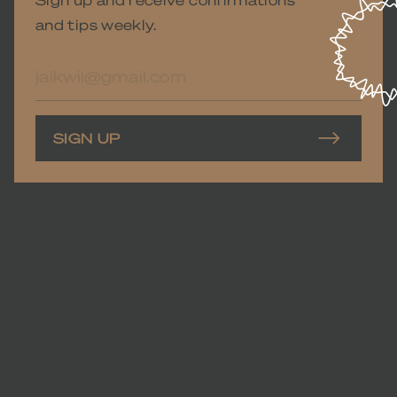
and tips weekly.
E-
mailadres
SIGN UP