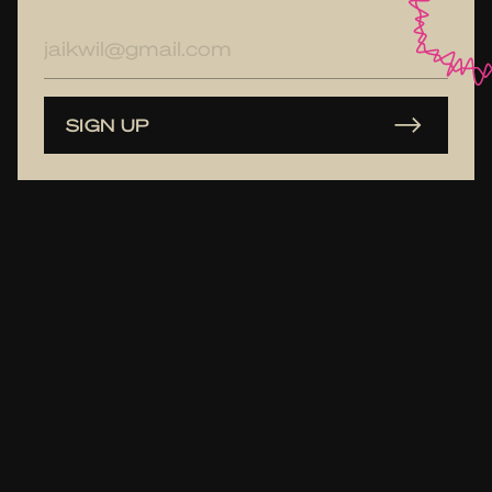
E-
mailadres
SIGN UP