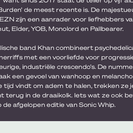
Burden’ de meest recente is. De majestu
REZN zijn een aanrader voor liefhebbers va
, Elder, YOB, Monolord en Pallbearer.
lische band Khan combineert psychedelic
erriffs met een voorliefde voor progressi
reurige, industriële crescendo’s. De numme
ak een gevoel van wanhoop en melancholi
 tijd vindt om adem te halen, trekken ze 
ht terug in de draaikolk. Iets wat ze ook 
 de afgelopen editie van Sonic Whip.