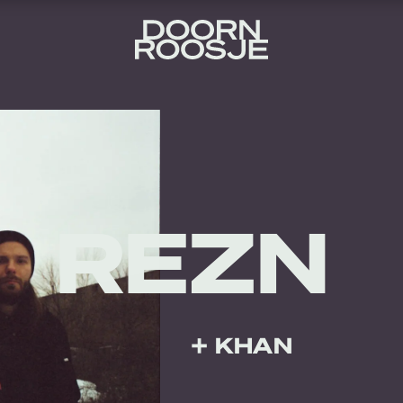
REZN
+ KHAN