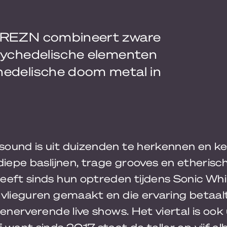
e REZN combineert zware
psychedelische elementen
hedelische doom metal in
ound is uit duizenden te herkennen en 
diepe baslijnen, trage grooves en etherisc
eeft sinds hun optreden tijdens Sonic Whi
vlieguren gemaakt en die ervaring betaalt
 enerverende live shows. Het viertal is ook 
 want sinds 2017 staat de teller op vijf a