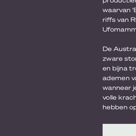
waarvan ‘
riffs van 
Ufomammut
De Austra
zware ston
en bijna t
ademen va
wanneer je
volle krac
hebben op