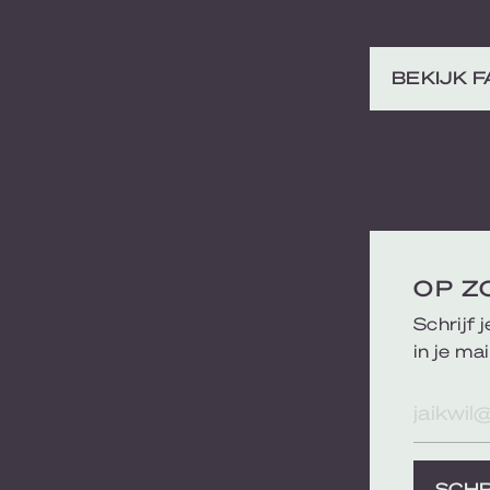
BEKIJK 
OP Z
Schrijf 
in je mai
E-
mailad
SCHR