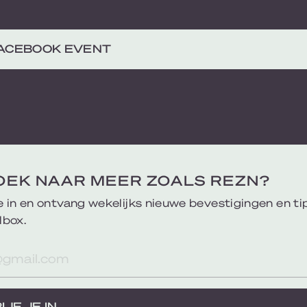
FACEBOOK EVENT
OEK NAAR MEER ZOALS REZN?
je in en ontvang wekelijks nieuwe bevestigingen en ti
lbox.
res
IJF JE IN