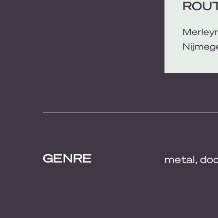
ROUT
Merleyn
Nijmege
GENRE
metal, do