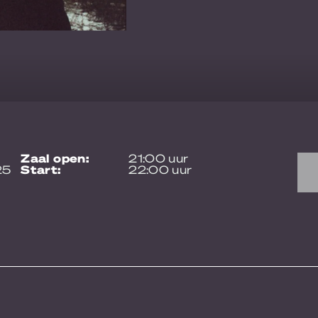
zaal open:
21:00 uur
25
start:
22:00 uur