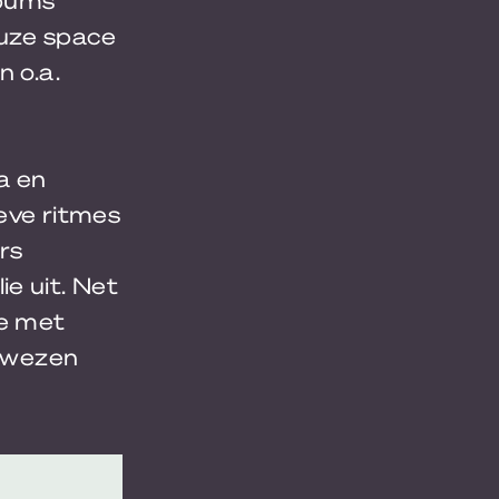
euze space
n o.a.
a en
eve ritmes
rs
e uit. Net
je met
bewezen