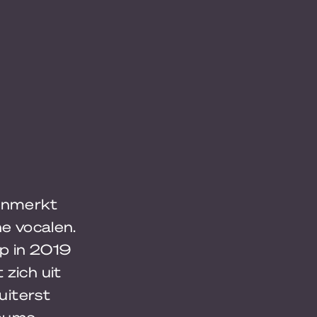
kenmerkt
he vocalen.
p in 2019
 zich uit
uiterst
lbums