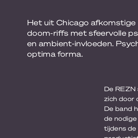
Het uit Chicago afkomstig
doom-riffs met sfeervolle 
en ambient-invloeden. Psyc
optima forma.
De REZN s
zich door 
De band h
de nodige 
tijdens de
productief