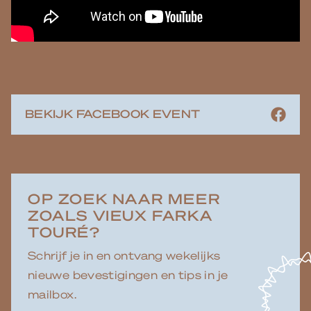
BEKIJK FACEBOOK EVENT
OP ZOEK NAAR MEER
ZOALS VIEUX FARKA
TOURÉ?
Schrijf je in en ontvang wekelijks
nieuwe bevestigingen en tips in je
mailbox.