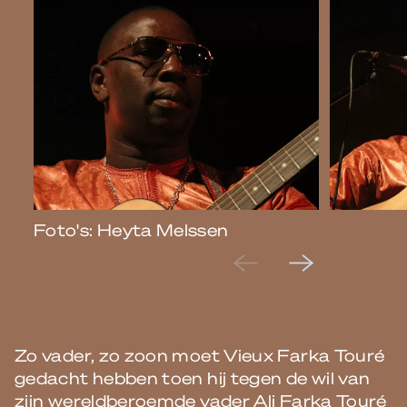
Foto's: Heyta Melssen
Zo vader, zo zoon moet Vieux Farka Touré
gedacht hebben toen hij tegen de wil van
zijn wereldberoemde vader Ali Farka Touré