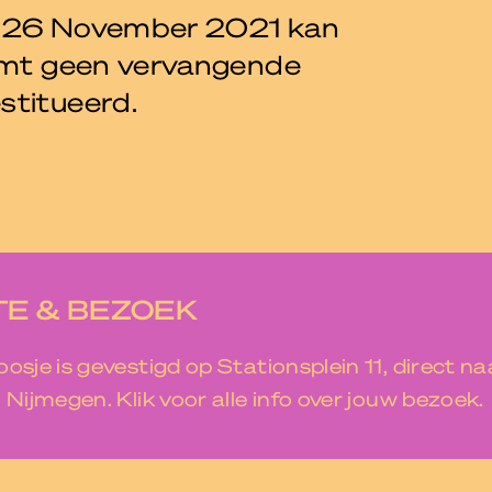
g 26 November 2021 kan
komt geen vervangende
stitueerd.
E & BEZOEK
osje is gevestigd op Stationsplein 11, direct na
 Nijmegen. Klik voor alle info over jouw bezoek.