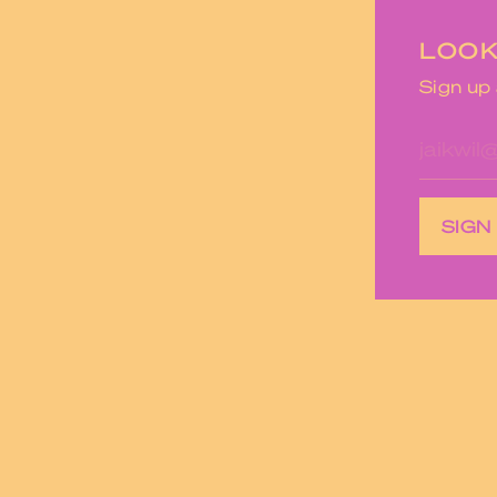
LOOK
Sign up 
E-
mailad
SIGN