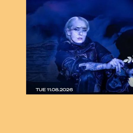
TUE 11.08.2026
EIVØR
Eclectic artist of the Faroe Islands