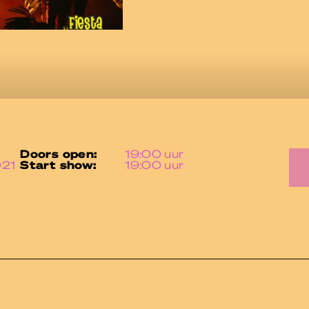
doors open:
19:00 uur
021
start show:
19:00 uur