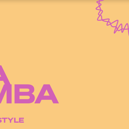
A
MBA
STYLE