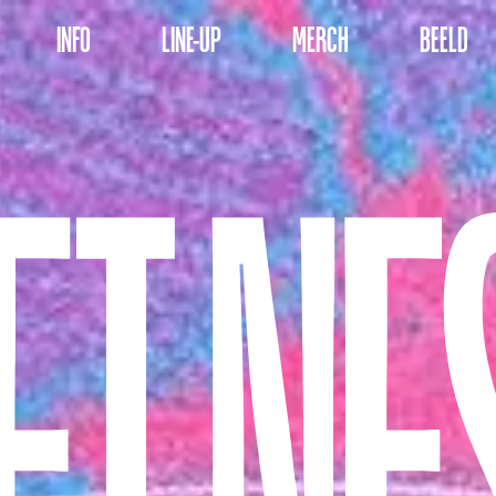
INFO
LINE-UP
MERCH
BEELD
6 – Goffertpark Nijmegen