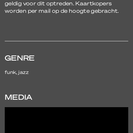
geldig voor dit optreden. Kaartkopers
worden per mail op de hoogte gebracht.
GENRE
funk, jazz
MEDIA