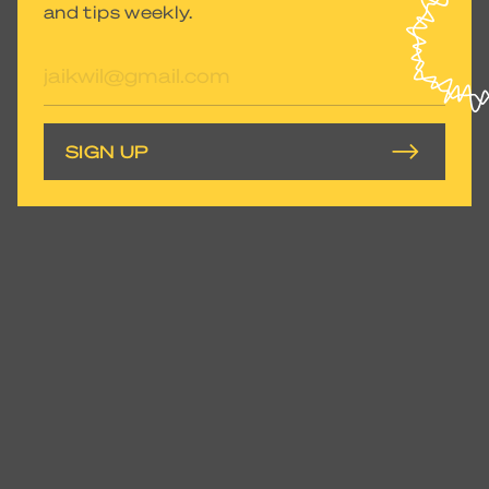
and tips weekly.
E-
mailadres
SIGN UP