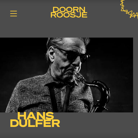
HANS
DULFER