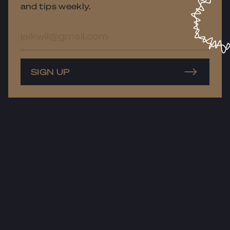
and tips weekly.
E-
mailadres
SIGN UP