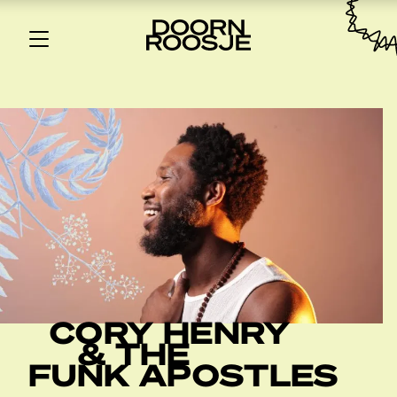
CORY HENRY
& THE
FUNK APOSTLES