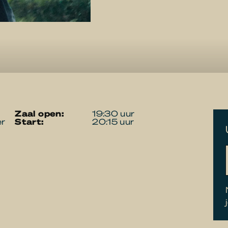
zaal open:
19:30 uur
er
start:
20:15 uur