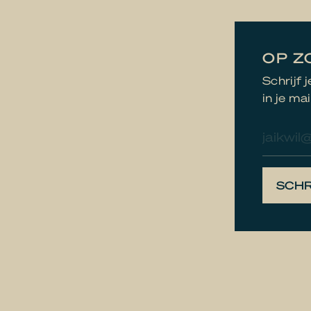
OP Z
Schrijf 
in je mai
E-
mailad
SCHR