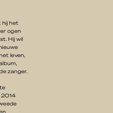
hij het
der ogen
t. Hij wil
 nieuwe
het leven,
 album,
de zanger.
te
n 2014
tweede
 en