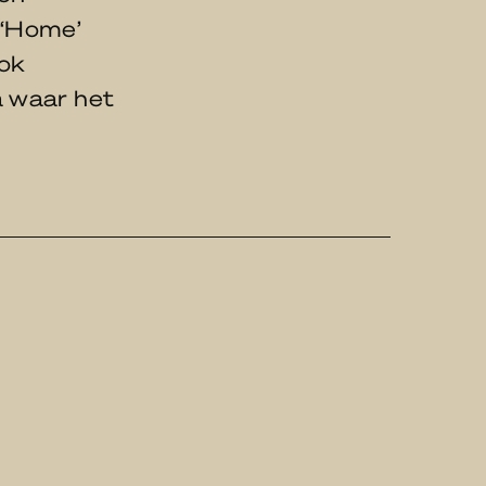
 ‘Home’
ook
a waar het