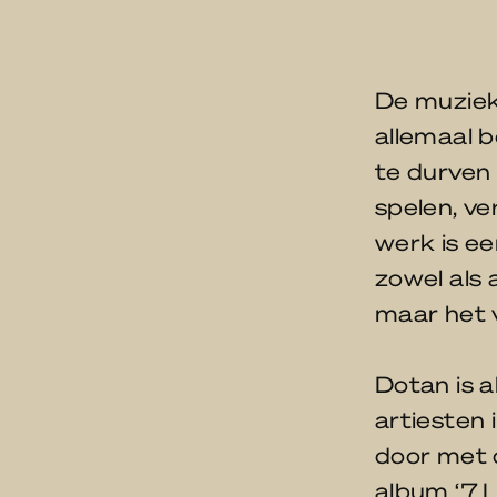
De muziek 
allemaal b
te durven z
spelen, ve
werk is ee
zowel als 
maar het v
Dotan is a
artiesten 
door met 
album ‘7 