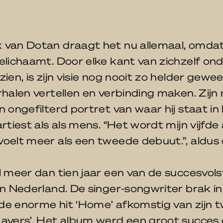
van Dotan draagt ​​het nu allemaal, omdat 
elichaamt. Door elke kant van zichzelf on
ien, is zijn visie nog nooit zo helder gewees
rhalen vertellen en verbinding maken. Zijn
n ongefilterd portret van waar hij staat in 
artiest als als mens. “Het wordt mijn vijfde
oelt meer als een tweede debuut.”, aldus 
l meer dan tien jaar een van de succesvols
in Nederland. De singer-songwriter brak i
de enorme hit ‘Home’ afkomstig van zijn 
Layers’. Het album werd een groot succes