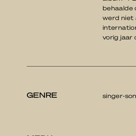
behaalde 
werd niet
internati
vorig jaar
GENRE
singer-so