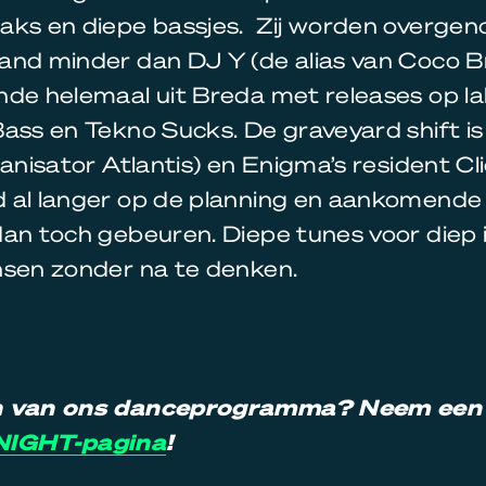
aks en diepe bassjes. Zij worden overge
and minder dan DJ Y (de alias van Coco B
de helemaal uit Breda met releases op la
ass en Tekno Sucks. De graveyard shift is
ganisator Atlantis) en Enigma’s resident Cl
 al langer op de planning en aankomende 
dan toch gebeuren. Diepe tunes voor diep 
nsen zonder na te denken.
n van ons danceprogramma? Neem een k
NIGHT-pagina
!