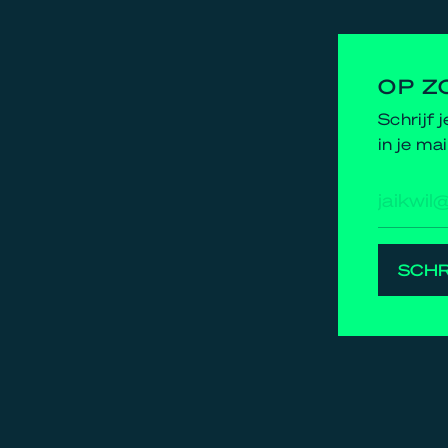
OP Z
Schrijf 
in je mai
E-
mailad
SCHR