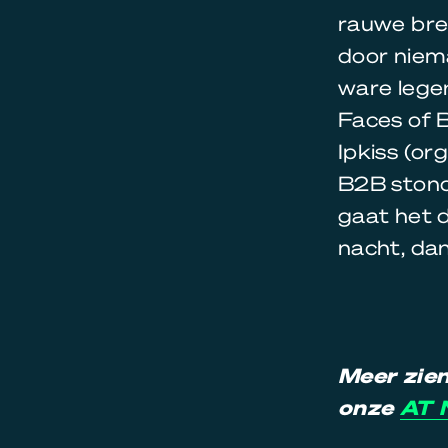
rauwe bre
door niem
ware legen
Faces of B
Ipkiss (or
B2B stond
gaat het 
nacht, da
Meer zie
onze
AT 