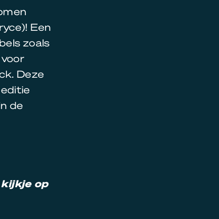
nomen
ryce)! Een
bels zoals
 voor
ick. Deze
editie
in de
ijkje op