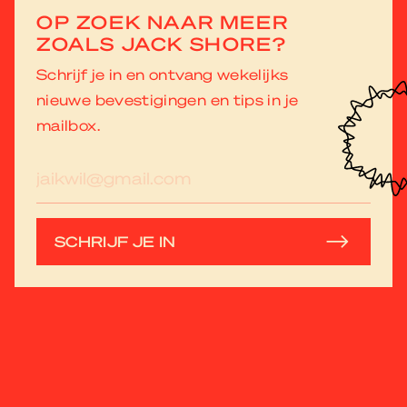
OP ZOEK NAAR MEER
ZOALS JACK SHORE?
Schrijf je in en ontvang wekelijks
nieuwe bevestigingen en tips in je
mailbox.
E-
mailadres
SCHRIJF JE IN