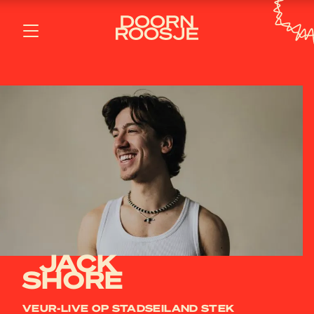
JACK
SHORE
VEUR-LIVE OP STADSEILAND STEK