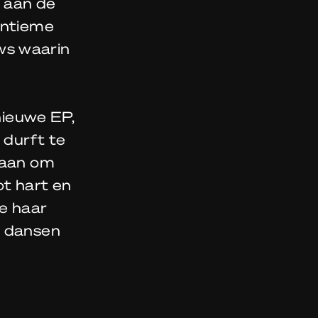
e aan de
intieme
ws waarin
 nieuwe EP,
 durft te
k aan om
ot hart en
ie haar
n dansen