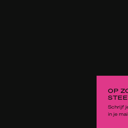
OP Z
STEE
Schrijf 
in je mai
E-