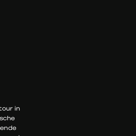
tour in
ische
kende