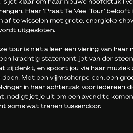
d, is jet klaar om haar nieuwe hoofdstuk liv
engen. Haar ‘Praat Te Veel Tour’ belooft 
af te wisselen met grote, energieke sho
ordt uitgesloten.
ze tour is niet alleen een viering van haar
een krachtig statement. jet van der steen
 zij denkt, en spoort jou via haar muzie
 doen. Met een vlijmscherpe pen, een gro
vinger in haar achterzak voor iedereen d
t, nodigt jet je uit om een avond te kome
cht soms wat tranen tussendoor.