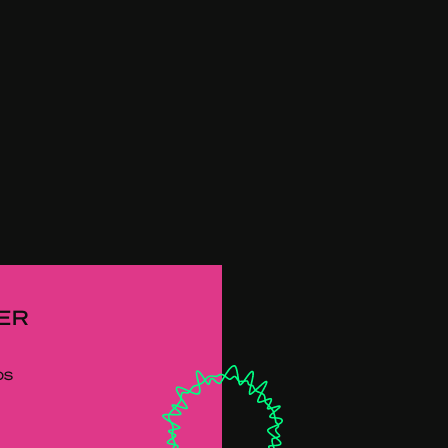
ER
ps