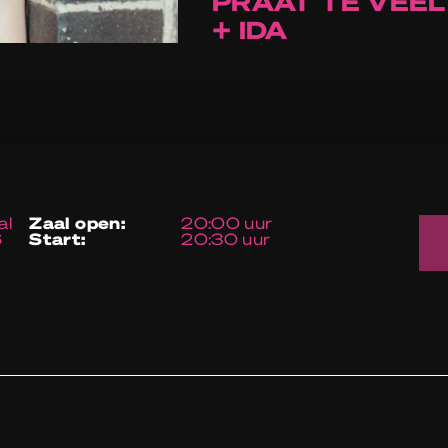
PRAAT TE VEEL
+ IDA
al
zaal open:
20:00 uur
6
start:
20:30 uur