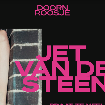
JET
VAN D
STEE