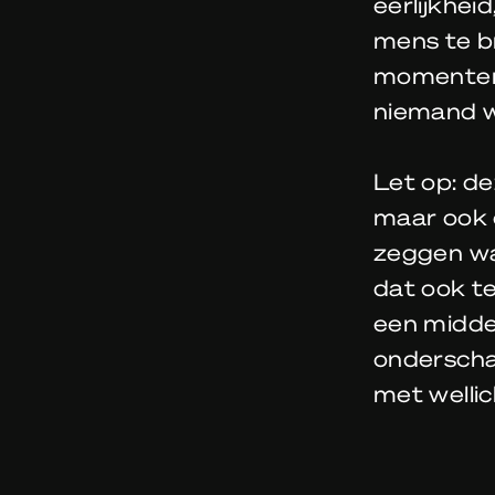
eerlijkhei
mens te br
momenten 
niemand w
Let op: de
maar ook 
zeggen wat
dat ook te
een middel
onderscha
met welli