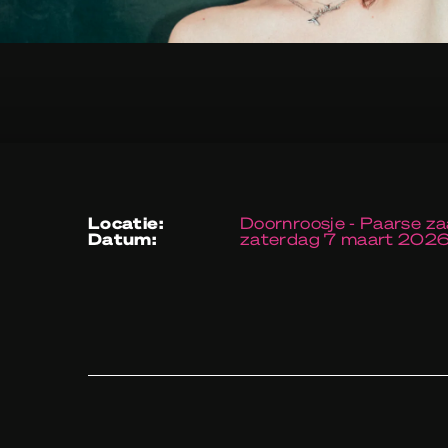
locatie:
Doornroosje - Paarse za
datum:
zaterdag 7 maart 202