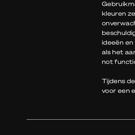
Gebruikma
kleuren ze
onverwach
beschuldi
ideeën en 
als het a
not functi
Tijdens d
voor een e