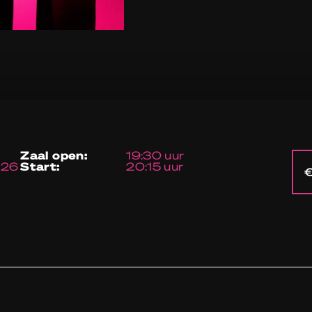
zaal open:
19:30 uur
026
start:
20:15 uur
€