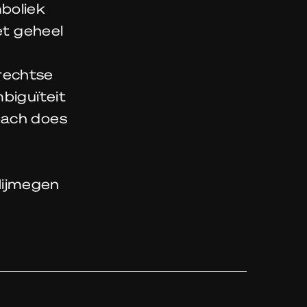
boliek
et geheel
rechtse
biguïteit
bach does
Nijmegen