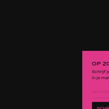
OP Z
Schrijf 
in je mai
E-
mailad
SCHR