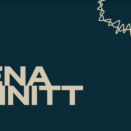
ENA
NITT