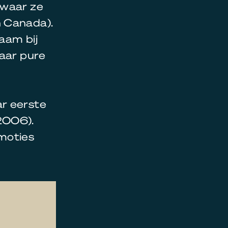
 waar ze
n Canada).
aam bij
haar pure
ar eerste
2006).
moties