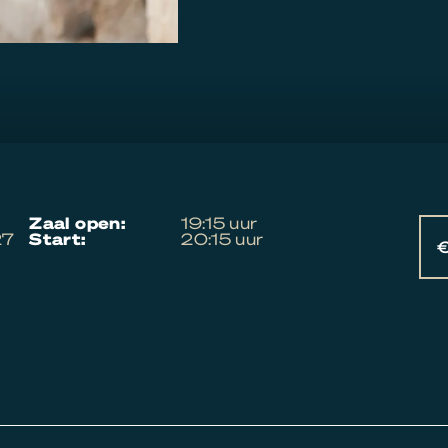
zaal open:
19:15 uur
27
start:
20:15 uur
€