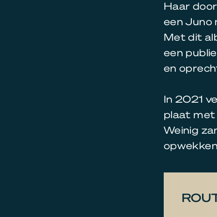
Haar door
een Juno 
Met dit al
een publie
en oprec
In 2021 v
plaat met
Weinig za
opwekken 
ROU