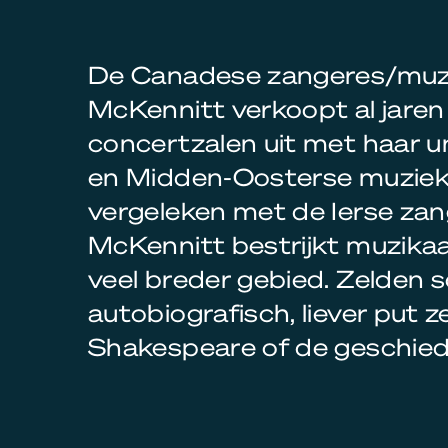
De Canadese zangeres/muz
McKennitt verkoopt al jaren
concertzalen uit met haar u
en Midden-Oosterse muziek
vergeleken met de Ierse za
McKennitt bestrijkt muzikaa
veel breder gebied. Zelden sc
autobiografisch, liever put 
Shakespeare of de geschied