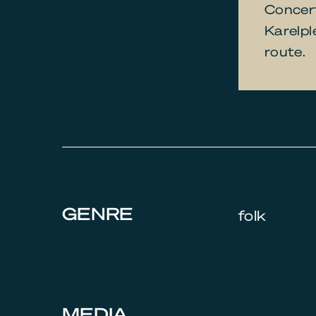
Concert
Karelpl
route.
GENRE
folk
MEDIA