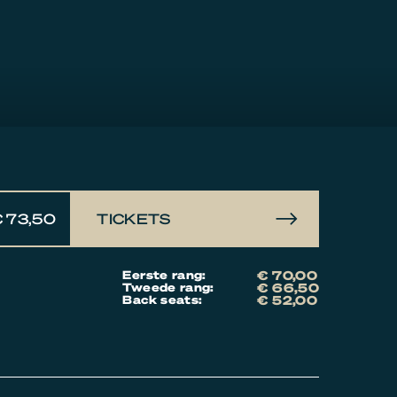
 73,50
TICKETS
Eerste rang:
€ 70,00
Tweede rang:
€ 66,50
Back seats:
€ 52,00