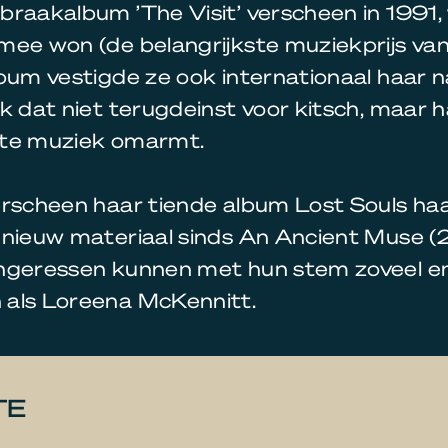
braakalbum ’The Visit’ verscheen in 1991,
mee won (de belangrijkste muziekprijs va
bum vestigde ze ook internationaal haar n
k dat niet terugdeinst voor kitsch, maar 
hte muziek omarmt.
erscheen haar tiende album Lost Souls ha
 nieuw materiaal sinds An Ancient Muse (
ngeressen kunnen met hun stem zoveel e
als Loreena McKennitt.
TE