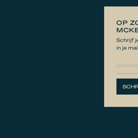
OP Z
MCKE
Schrijf 
in je mai
E-
mailad
SCHR