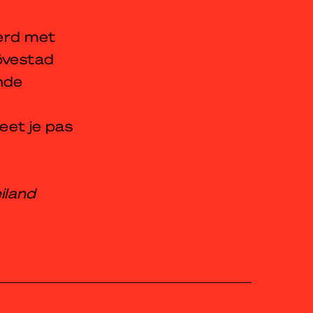
erd met
Lövestad
nde
eet je pas
iland