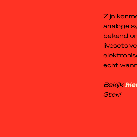
Zijn kenm
analoge sy
bekend om
livesets v
elektronis
echt wann
Bekijk
hie
Stek!