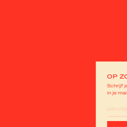
OP Z
Schrijf 
in je mai
E-
mailad