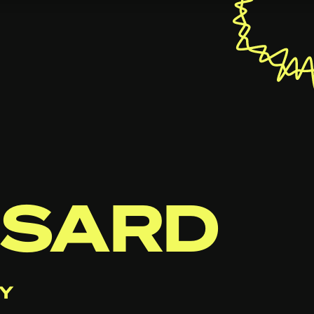
SSARD
EY