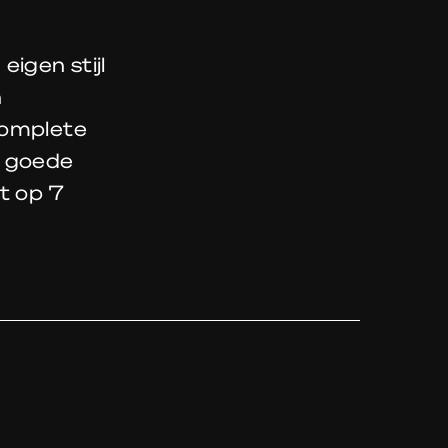
eigen stijl
n
complete
r goede
t op 7