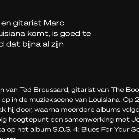
en gitarist Marc
isiana komt, is goed te
dat bijna al zijn
n van Ted Broussard, gitarist van The Boo
j op in de muziekscene van Louisiana. Op 
rak hij door, waarna meerdere albums volg
opig hoogtepunt een samenwerking met J
op het album S.O.S. 4: Blues For Your So
kwam.