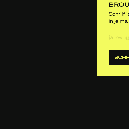
BRO
Schrijf 
in je mai
E-
mailad
SCHR