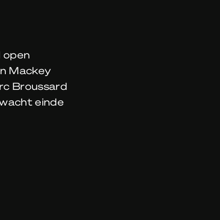
l open
an Mackey
rc Broussard
wacht einde