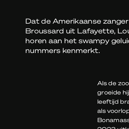
Dat de Amerikaanse zanger 
Broussard uit Lafayette, Lou
horen aan het swampy geluid 
nummers kenmerkt.
Als de zoo
groeide hi
leeftijd b
als voorl
Bonamassa 
2023 uit