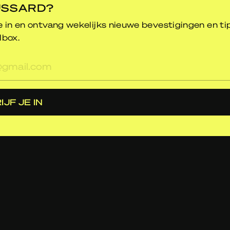
USSARD?
je in en ontvang wekelijks nieuwe bevestigingen en ti
lbox.
res
IJF JE IN