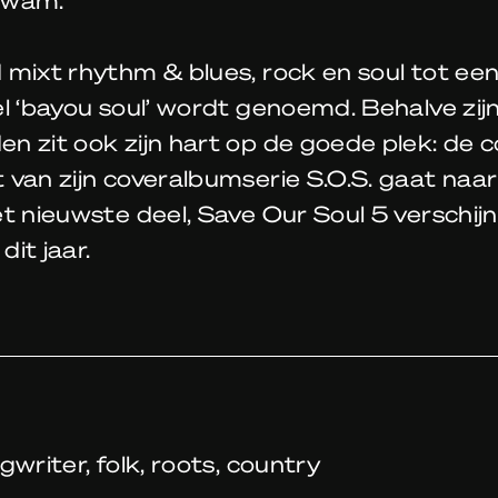
mixt rhythm & blues, rock en soul tot een 
l ‘bayou soul’ wordt genoemd. Behalve zij
n zit ook zijn hart op de goede plek: de 
 van zijn coveralbumserie S.O.S. gaat naa
t nieuwste deel, Save Our Soul 5 verschijn
it jaar.
gwriter, folk, roots, country