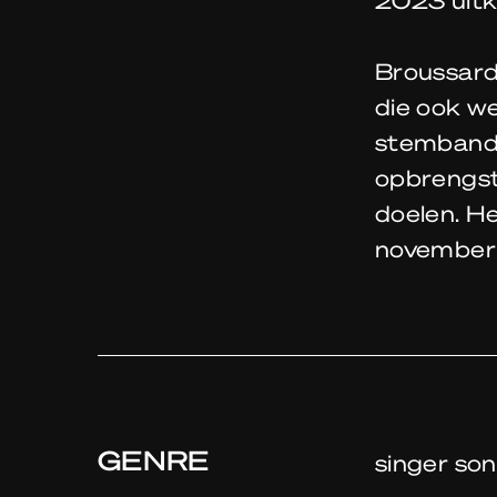
Broussard 
die ook we
stembande
opbrengst
doelen. He
november d
GENRE
singer son