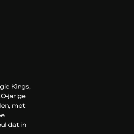
gie Kings,
20-jarige
den, met
oe
ul dat in