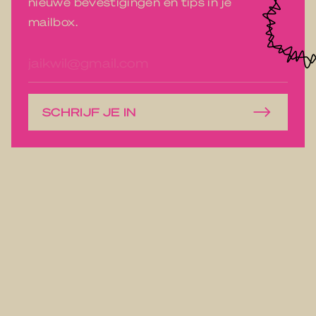
nieuwe bevestigingen en tips in je
mailbox.
E-
mailadres
SCHRIJF JE IN