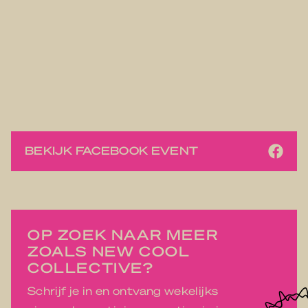
BEKIJK FACEBOOK EVENT
OP ZOEK NAAR MEER
ZOALS NEW COOL
COLLECTIVE?
Schrijf je in en ontvang wekelijks