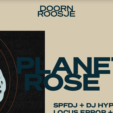
PLANE
ROSE
SPFDJ + DJ HY
LOCUS ERROR +