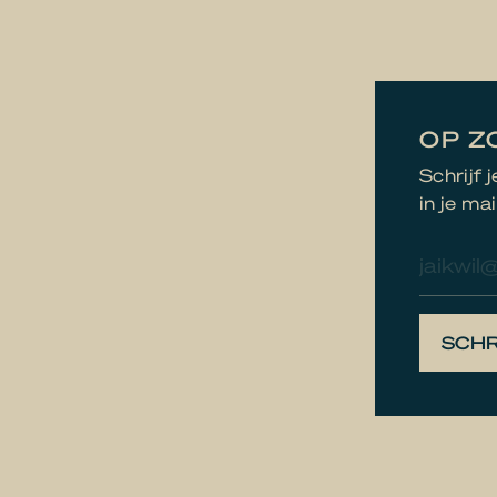
OP Z
Schrijf 
in je mai
E-
mailad
SCHR