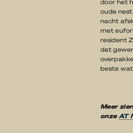
door het h
oude nest
nacht afsl
met eufor
resident Z
dat gewend
overpakke
beste wat 
M
eer zie
onze
AT 