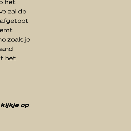
op het
ve zal de
 afgetopt
eemt
o zoals je
 hand
t het
ijkje op