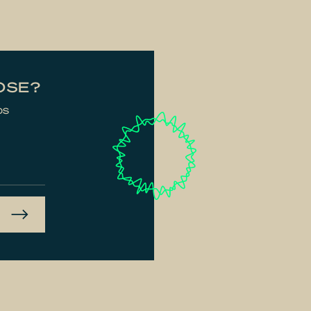
OSE?
ps