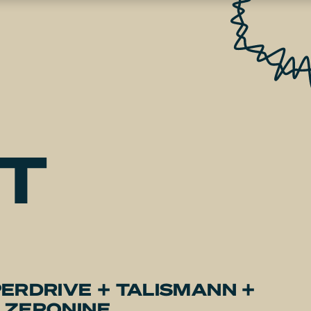
T
PERDRIVE + TALISMANN +
 ZERONINE