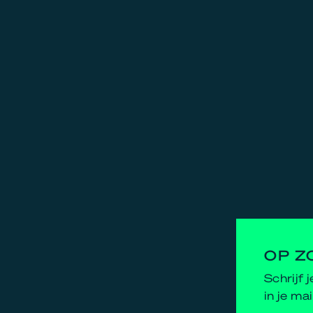
OP Z
Schrijf 
in je mai