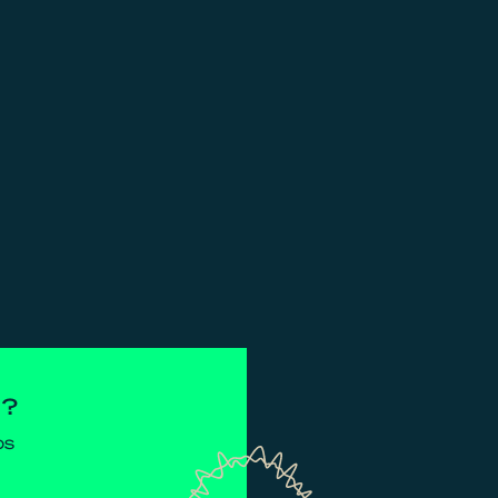
N?
ps