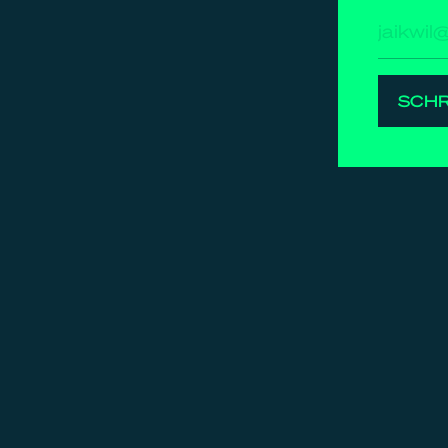
E-
mailad
SCHR