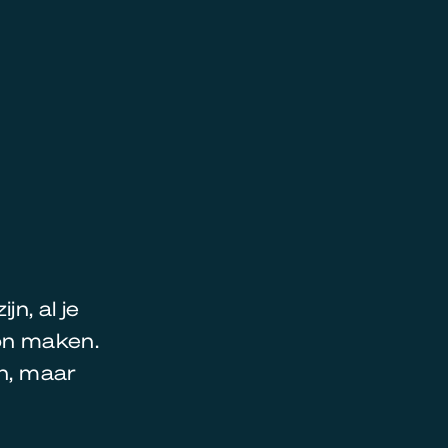
n, al je
kon maken.
en, maar