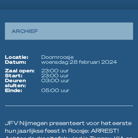
ARCHIEF
locatie:
Doornroosje
datum:
woensdag 28 februari 2024
zaal open:
23:00 uur
start:
23:00 uur
deuren
03:00 uur
sluiten:
einde:
05:00 uur
JFV Nijmegen presenteert voor het eerste
hun jaarlijkse feest in Roosje: ARREST!