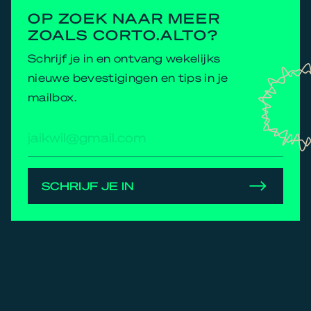
OP ZOEK NAAR MEER
ZOALS CORTO.ALTO?
Schrijf je in en ontvang wekelijks
nieuwe bevestigingen en tips in je
mailbox.
E-
mailadres
SCHRIJF JE IN