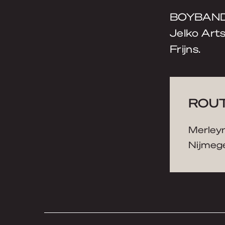
BOYBAND |
Jelko Art
Frijns.
ROUT
Merleyn
Nijmege