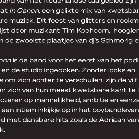
band van het Nederlandse taalgebied zijn
aat
In Canon
, een gelikte mix van kwetsbare
re muziek. Dit feest van glitters en rook
ijst door muzikant Tim Koehoorn, hoogle
 de zwoelste plaatjes van dj’s Schmerig e
non
is de band voor het eerst van het pod
 en de studio ingedoken. Zonder looks en
 om zich achter te verschuilen, zijn de vijf
 zich van hun meest kwetsbare kant te l
ecteren op mannelijkheid, ambitie en een
 een intiem inkijkje op in het boybandleven
ld met dansbare hits zoals de Adriaan van
k.