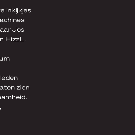
 inkijkjes
machines
raar Jos
n HizzL.
ium
 leden
aten zien
zaamheid.
,