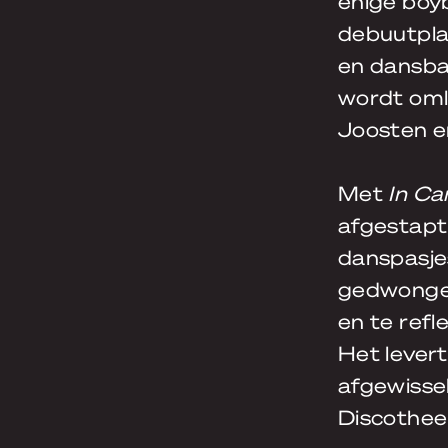
enige boy
debuutpl
en dansba
wordt oml
Joosten en
Met
In Ca
afgestapt
danspasjes
gedwongen
en te refl
Het levert
afgewisse
Discothee