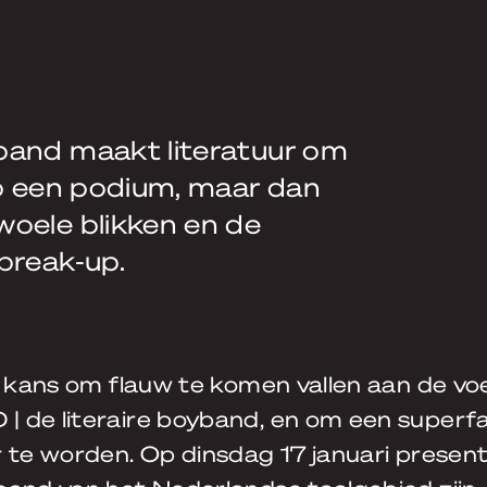
band maakt literatuur om
op een podium, maar dan
woele blikken en de
break-up.
w kans om flauw te komen vallen aan de vo
 de literaire boyband, en om een superf
r te worden. Op dinsdag 17 januari presen