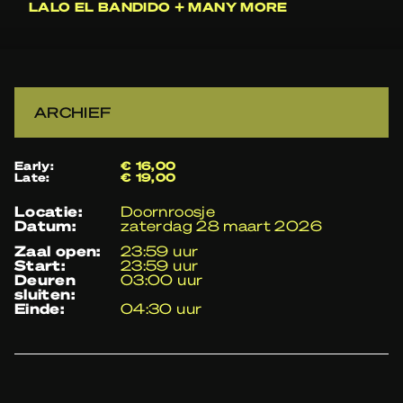
LALO EL BANDIDO + MANY MORE
ARCHIEF
Early:
€ 16,00
Late:
€ 19,00
locatie:
Doornroosje
datum:
zaterdag 28 maart 2026
zaal open:
23:59 uur
start:
23:59 uur
deuren
03:00 uur
sluiten:
einde:
04:30 uur