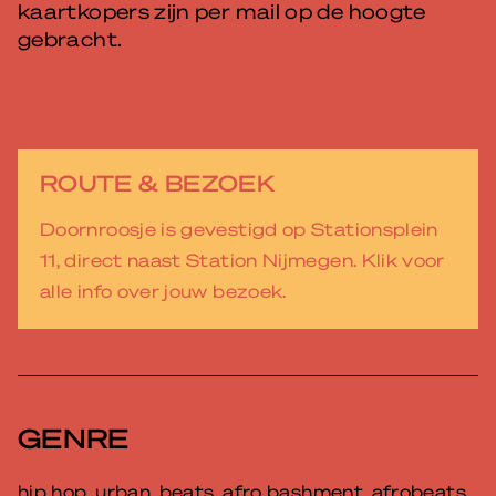
kaartkopers zijn per mail op de hoogte
gebracht.
ROUTE & BEZOEK
Doornroosje is gevestigd op Stationsplein
11, direct naast Station Nijmegen. Klik voor
alle info over jouw bezoek.
GENRE
hip hop, urban, beats, afro bashment, afrobeats,