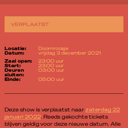
VERPLAATST
locatie:
Doornroosje
datum:
vrijdag 3 december 2021
zaal open:
23:00 uur
start:
23:00 uur
deuren
03:00 uur
sluiten:
einde:
05:00 uur
Deze show is verplaatst naar
zaterdag 22
januari 2022
. Reeds gekochte tickets
blijven geldig voor deze nieuwe datum. Alle