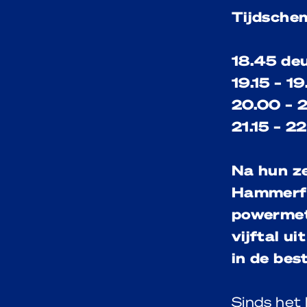
Tijdschem
18.45 de
19.15 – 1
20.00 – 
21.15 – 2
Na hun z
Hammerfa
powermet
vijftal u
in de bes
Sinds het