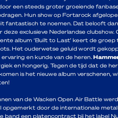
door een steeds groter groeiende fanbas
dragen. Hun show op Fortarock afgelop
it fantastisch te noemen. Dat belooft dan
r deze exclusieve Nederlandse clubshow.
nte album ‘Built to Last’ keert de groep
oots. Het ouderwetse geluid wordt gekop
e ervaring en kunde van de heren.
Hammer
giek en hongerig. Tegen de tijd dat de he
komen is het nieuwe album verschenen, w
ten!
nnen van de Wacken Open Air Battle wer
l opgemerkt door de internationale metal
 band een platencontract bij het label N