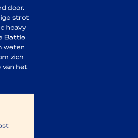
nd door.
ige strot
le heavy
e Battle
n weten
om zich
e van het
ast