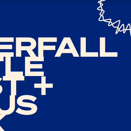
ERFALL
TLE
T +
US
K