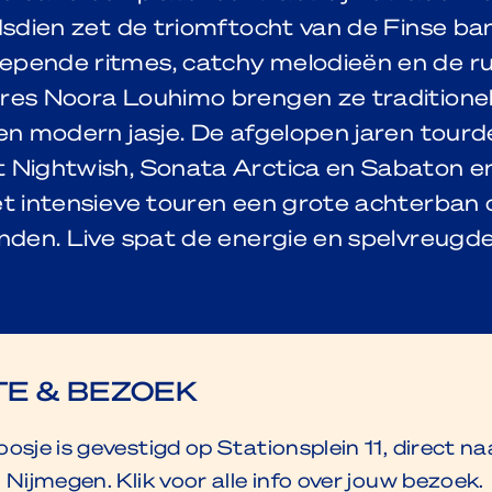
dsdien zet de triomftocht van de Finse ba
pende ritmes, catchy melodieën en de ru
res Noora Louhimo brengen ze traditione
en modern jasje. De afgelopen jaren tourd
 Nightwish, Sonata Arctica en Sabaton e
et intensieve touren een grote achterban 
nden. Live spat de energie en spelvreugd
E & BEZOEK
osje is gevestigd op Stationsplein 11, direct na
 Nijmegen. Klik voor alle info over jouw bezoek.