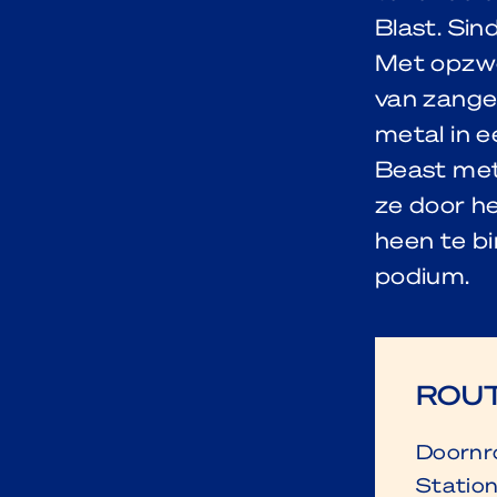
Blast. Sin
Met opzwe
van zange
metal in e
Beast met
ze door h
heen te bi
podium.
ROUT
Doornro
Station