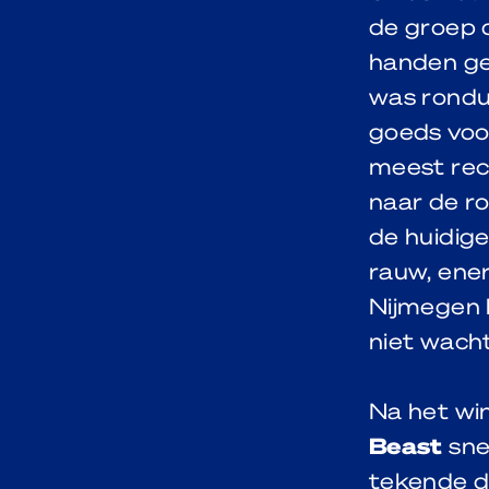
de groep 
handen ge
was rondu
goeds voo
meest rece
naar de r
de huidig
rauw, ener
Nijmegen 
niet wach
Na het wi
Beast
sne
tekende de