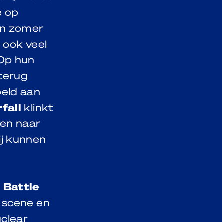
e op
en zomer
 ook veel
 Op hun
 terug
peld aan
fall
klinkt
ren naar
ij kunnen
d
Battle
 scene en
uclear