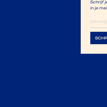
Schrijf 
in je mai
E-
mailad
SCHR