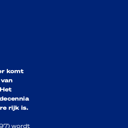
er komt
 van
 Het
 decennia
 rijk is.
997) wordt