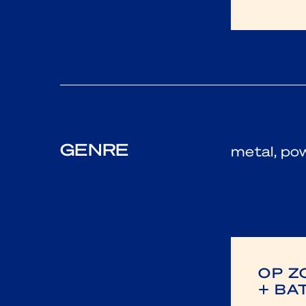
GENRE
metal, po
OP Z
+ BA