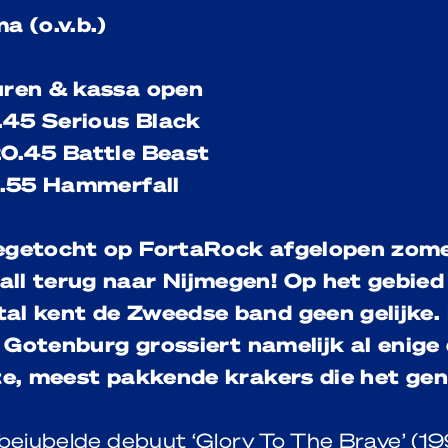
a (o.v.b.)
uren & kassa open
9.45 Serious Black
20.45 Battle Beast
2.55 Hammerfall
egetocht op FortaRock afgelopen zom
ll terug naar Nijmegen! Op het gebied
al kent de Zweedse band geen gelijke.
it Gotenburg grossiert namelijk al enige
te, meest pakkende krakers die het genre
 bejubelde debuut ‘Glory To The Brave’ (1