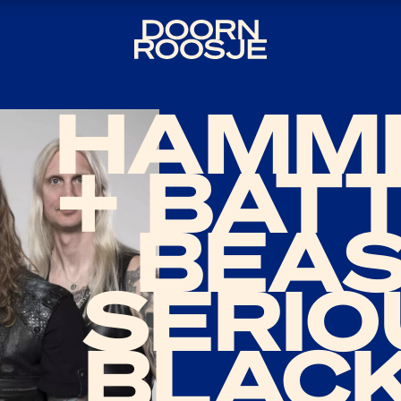
HAMM
+ BAT
BEAS
SERIO
BLAC