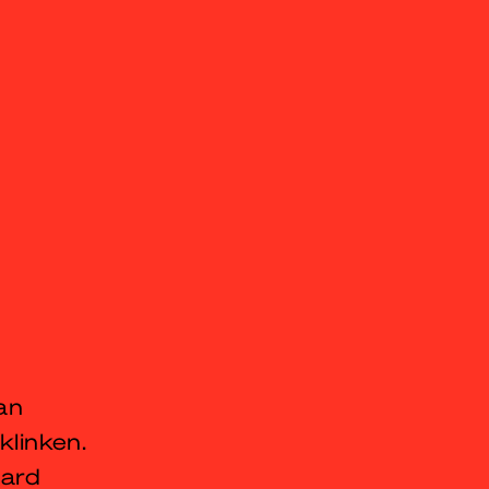
an
linken.
hard