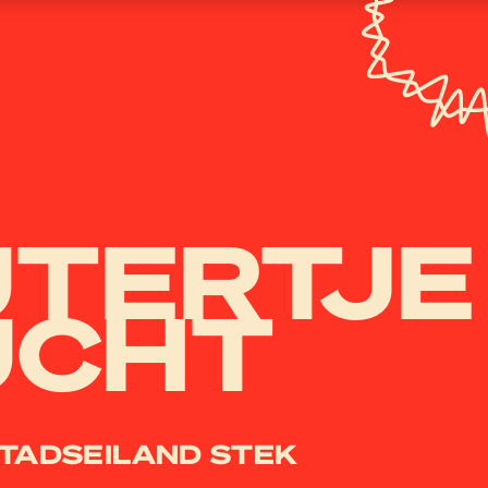
TERTJE
UCHT
STADSEILAND STEK