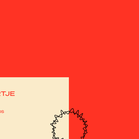
RTJE
ps