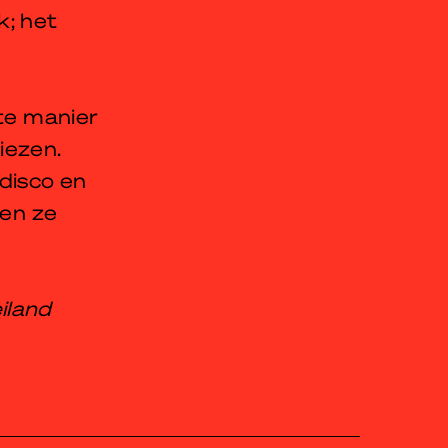
k; het
e manier
liezen.
disco en
ken ze
iland