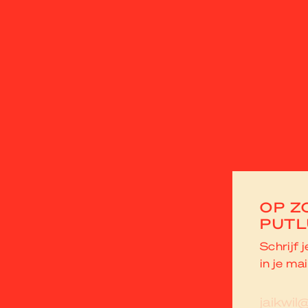
OP Z
PUTL
Schrijf 
in je mai
E-