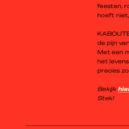
feesten, r
hoeft niet
KABOUTER
de pijn van
Met een m
het levens
precies z
Bekijk
hie
Stek!