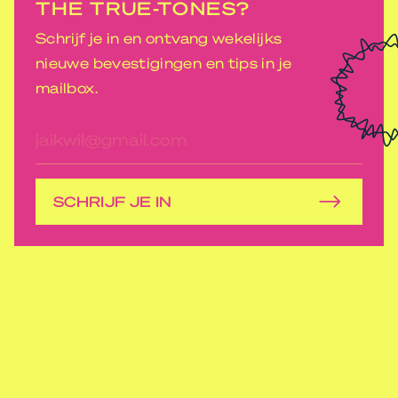
THE TRUE-TONES?
Schrijf je in en ontvang wekelijks
nieuwe bevestigingen en tips in je
mailbox.
E-
mailadres
SCHRIJF JE IN