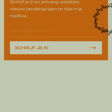
Schrijf je in en ontvang wekelijks
nieuwe bevestigingen en tips in je
mailbox.
E-
mailadres
SCHRIJF JE IN