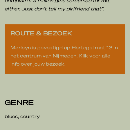
complain if a million girls screamed for me,
either. Just don’t tell my girlfriend that”.
ROUTE & BEZOEK
Merleyn is gevestigd op Hertogstraat 13 in
het centrum van Nijmegen. Klik voor alle
info over jouw bezoek.
GENRE
blues, country