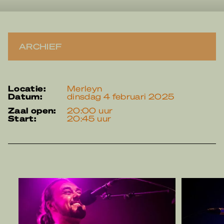
ARCHIEF
locatie:
Merleyn
datum:
dinsdag 4 februari 2025
zaal open:
20:00 uur
start:
20:45 uur