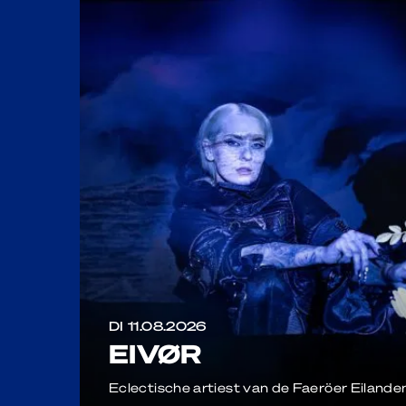
DI 11.08.2026
EIVØR
Eclectische artiest van de Faeröer Eilande