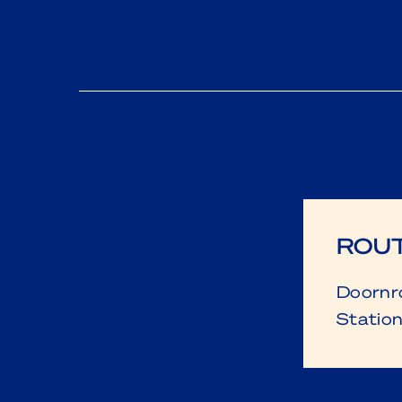
ROUT
Doornro
Station