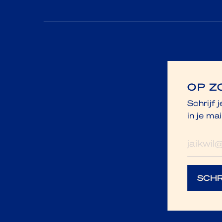
OP Z
Schrijf 
in je mai
E-
mailad
SCHR