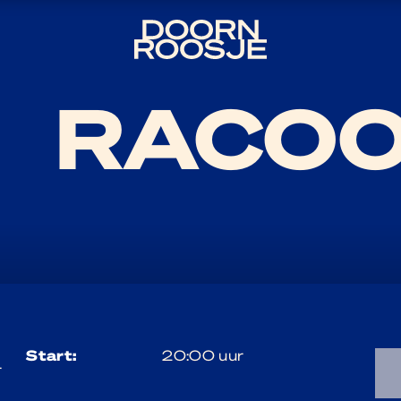
RACO
start:
20:00 uur
r