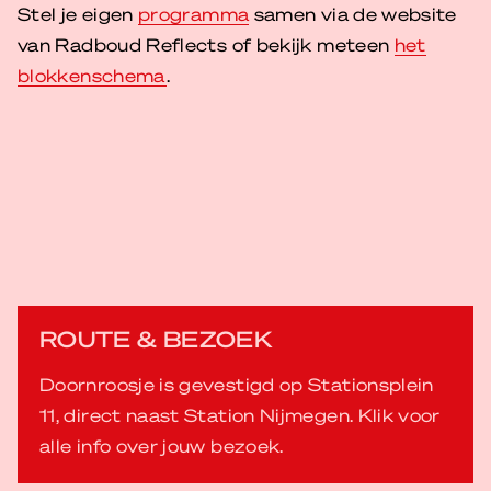
Stel je eigen
programma
samen via de website
van Radboud Reflects of bekijk meteen
het
blokkenschema
.
ROUTE & BEZOEK
Doornroosje is gevestigd op Stationsplein
11, direct naast Station Nijmegen. Klik voor
alle info over jouw bezoek.