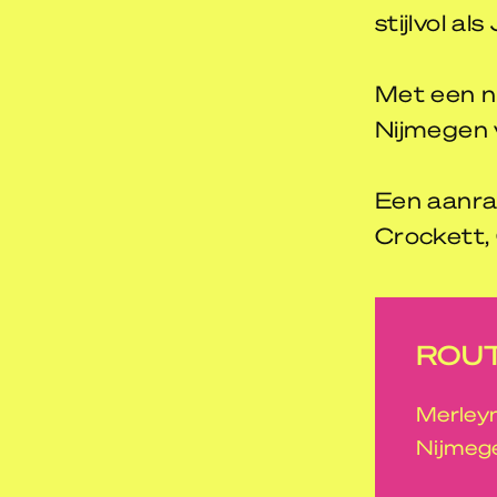
stijlvol al
Met een n
Nijmegen 
Een aanrad
Crockett, 
ROUT
Merleyn
Nijmege