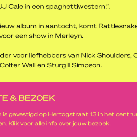
s JJ Cale in een spaghettiwestern.”.
ieuw album in aantocht, komt Rattlesnake
voor een show in Merleyn.
er voor liefhebbers van Nick Shoulders, C
Colter Wall en Sturgill Simpson.
E & BEZOEK
 is gevestigd op Hertogstraat 13 in het centr
n. Klik voor alle info over jouw bezoek.