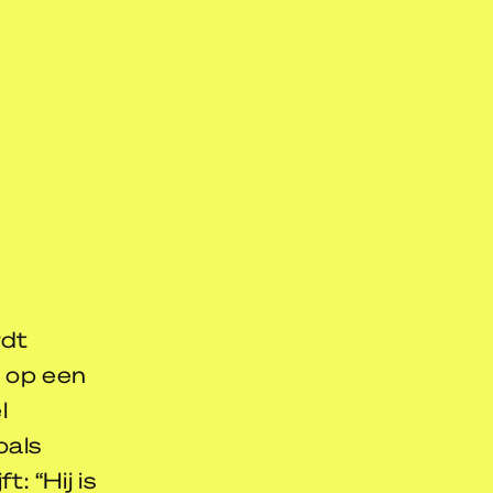
rdt
n op een
l
oals
: “Hij is