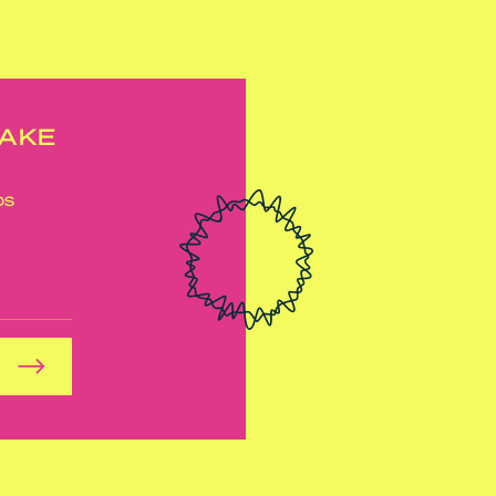
NAKE
ps