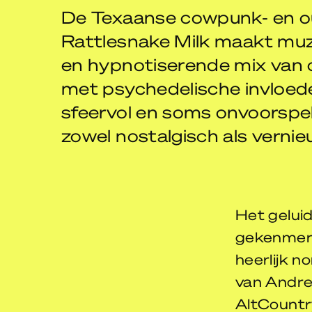
De Texaanse cowpunk- en o
Rattlesnake Milk maakt muz
en hypnotiserende mix van 
met psychedelische invloede
sfeervol en soms onvoorspe
zowel nostalgisch als verni
Het gelui
gekenmerk
heerlijk n
van Andre
AltCountry