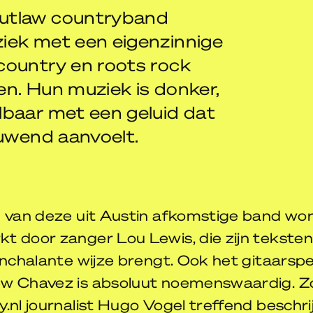
utlaw countryband
iek met een eigenzinnige
country en roots rock
n. Hun muziek is donker,
lbaar met een geluid dat
euwend aanvoelt.
d van deze uit Austin afkomstige band wo
t door zanger Lou Lewis, die zijn tekste
onchalante wijze brengt. Ook het gitaarspe
w Chavez is absoluut noemenswaardig. Z
.nl journalist Hugo Vogel treffend beschrijft