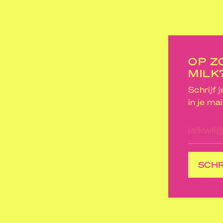
OP Z
MILK
Schrijf 
in je mai
E-
mailad
SCHR