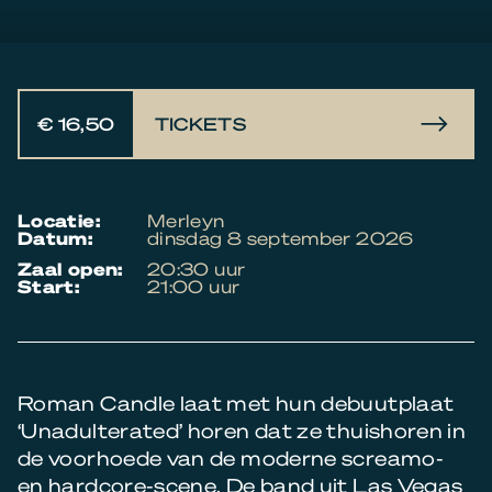
€ 16,50
TICKETS
locatie:
Merleyn
datum:
dinsdag 8 september 2026
zaal open:
20:30 uur
start:
21:00 uur
Roman Candle laat met hun debuutplaat
‘Unadulterated’ horen dat ze thuishoren in
de voorhoede van de moderne screamo-
en hardcore-scene. De band uit Las Vegas