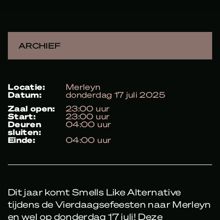
ARCHIEF
locatie:
Merleyn
datum:
donderdag 17 juli 2025
zaal open:
23:00 uur
start:
23:00 uur
deuren
04:00 uur
sluiten:
einde:
04:00 uur
Dit jaar komt Smells Like Alternative
tijdens de Vierdaagsefeesten naar Merleyn
en wel op donderdag 17 juli! Deze