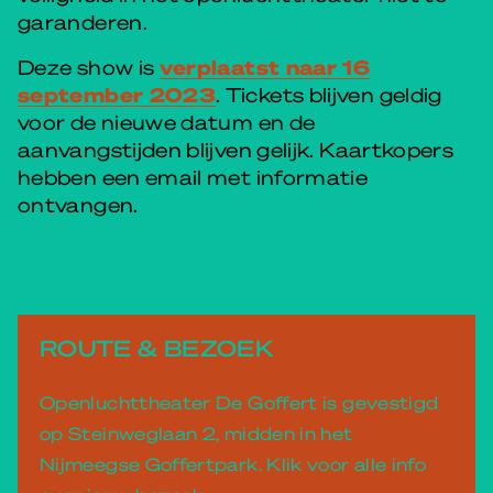
garanderen.
Deze show is
verplaatst naar 16
september 2023
. Tickets blijven geldig
voor de nieuwe datum en de
aanvangstijden blijven gelijk. Kaartkopers
hebben een email met informatie
ontvangen.
ROUTE & BEZOEK
Openluchttheater De Goffert is gevestigd
op Steinweglaan 2, midden in het
Nijmeegse Goffertpark. Klik voor alle info