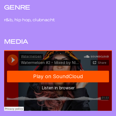
GENRE
r&b, hip hop, clubnacht
MEDIA