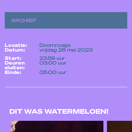
ARCHIEF
locatie:
Doornroosje
datum:
vrijdag 26 mei 2023
start:
23:59 uur
deuren
03:00 uur
sluiten:
einde:
05:00 uur
DIT WAS WATERMELOEN!