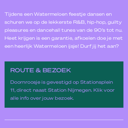
Tijdens een Watermeloen feestje dansen en
schuren we op de lekkerste R&B, hip-hop, guilty
pleasures en dancehall tunes van de 90’s tot nu.
Heet krijgen is een garantie, afkoelen doe je met
een heerlijk Watermeloen ijsje! Durf jij het aan?
ROUTE & BEZOEK
Doornroosje is gevestigd op Stationsplein
11, direct naast Station Nijmegen. Klik voor
alle info over jouw bezoek.