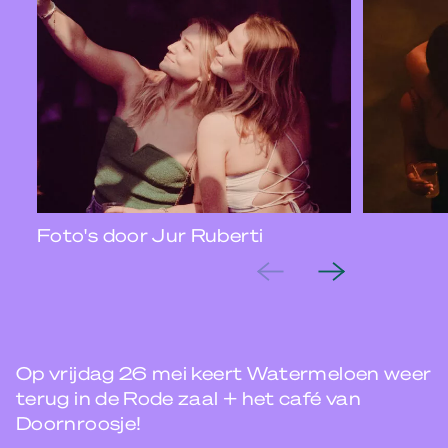
Foto's door Jur Ruberti
Op vrijdag 26 mei keert Watermeloen weer
terug in de Rode zaal + het café van
Doornroosje!