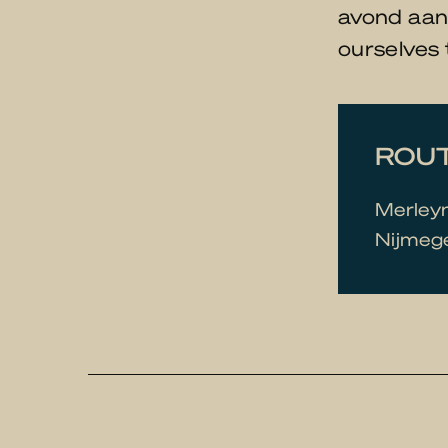
avond aang
ourselves 
ROUT
Merleyn
Nijmege