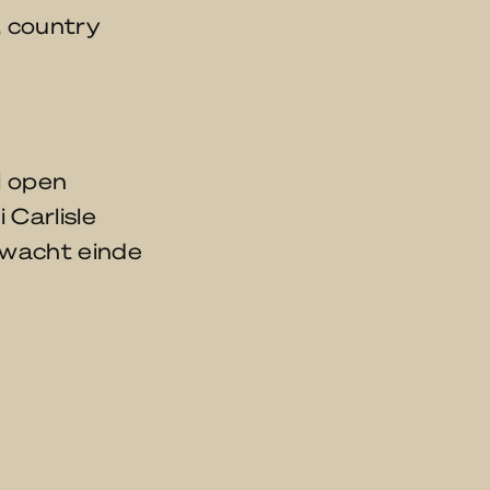
s, country
l open
 Carlisle
wacht einde