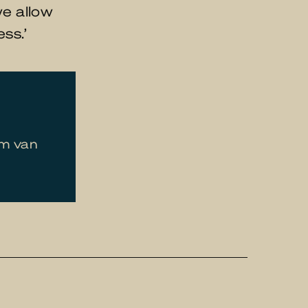
we allow
ss.’
um van