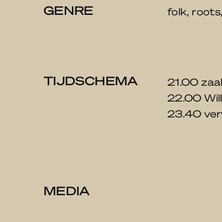
GENRE
folk, root
TIJDSCHEMA
21.00 zaa
22.00 Willi
23.40 ver
MEDIA