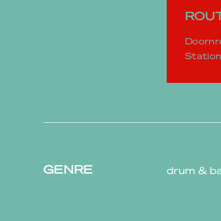
ROUT
Doornro
Station
GENRE
drum & ba