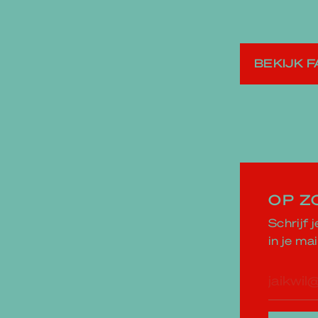
BEKIJK 
OP Z
Schrijf 
in je mai
E-
mailad