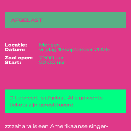
AFGELAST
locatie:
Merleyn
datum:
vrijdag 19 september 2025
zaal open:
21:00 uur
start:
22:00 uur
Dit concert is afgelast. Alle gekochte
tickets zijn gerestitueerd.
zzzahara is een Amerikaanse singer-