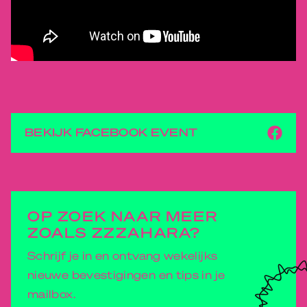
BEKIJK FACEBOOK EVENT
OP ZOEK NAAR MEER
ZOALS ZZZAHARA?
Schrijf je in en ontvang wekelijks
nieuwe bevestigingen en tips in je
mailbox.