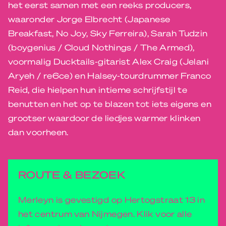
het eerst samen met een reeks producers,
waaronder Jorge Elbrecht (Japanese
Breakfast, No Joy, Sky Ferreira), Sarah Tudzin
(boygenius / Cloud Nothings / The Armed),
voormalig Ducktails-gitarist Alex Craig (Jelani
Aryeh / re6ce) en Halsey-tourdrummer Franco
Reid, die hielpen hun intieme schrijfstijl te
benutten en het op te blazen tot iets eigens en
grootser waardoor de liedjes warmer klinken
dan voorheen.
ROUTE & BEZOEK
Merleyn is gevestigd op Hertogstraat 13 in
het centrum van Nijmegen. Klik voor alle