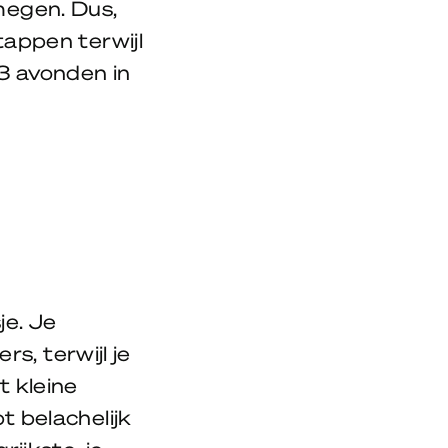
megen. Dus,
 tappen terwijl
 3 avonden in
je. Je
, terwijl je
t kleine
bt belachelijk