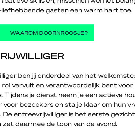
atieve skills en, misschien wel het belangr
-liefhebbende gasten een warm hart toe
WAAROM DOORNROOSJE?
RIJWILLIGER
illiger ben jij onderdeel van het welkomstc
e rol vervult en verantwoordelijk bent voo
. Tijdens je dienst neem je een actieve ho
r voor bezoekers en sta je klaar om hun v
De entreevrijwilliger is het eerste gezich
n zet daarmee de toon van de avond.