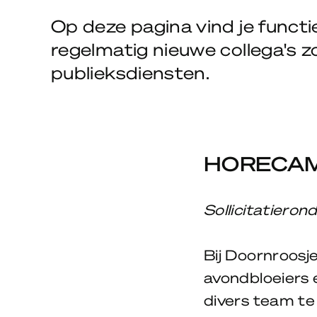
Op deze pagina vind je funct
regelmatig nieuwe collega's z
publieksdiensten.
HORECA
Sollicitatiero
Bij Doornroosj
avondbloeiers 
divers team te