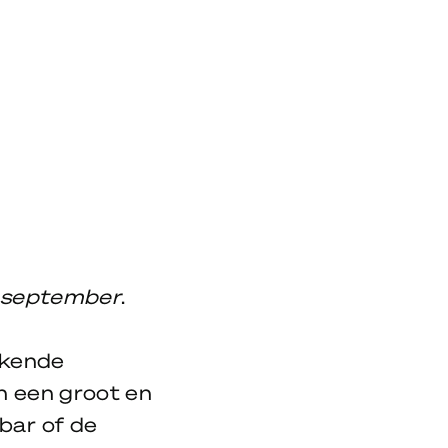
en september
.
rkende
in een groot en
bar of de