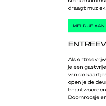
sterke communic
draagt muziek
MELD JE AAN
ENTREEV
Als entreevrijw
je een gastvrij
van de kaartjes
open je de deu
beantwoorden. 
Doornroosje e