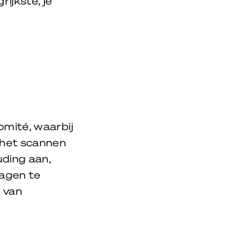
ijkste, je
.
omité, waarbij
r het scannen
uding aan,
ragen te
t van