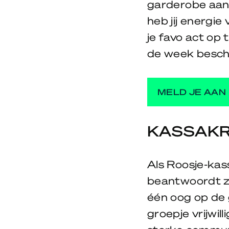
garderobe aan 
heb jij energie
je favo act op 
de week beschi
MELD JE AAN
KASSAK
Als Roosje-kas
beantwoordt zo
één oog op de 
groepje vrijwill