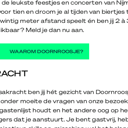
de leukste feestjes en concerten van Nij
 voor tien en droom je al tijden van biertjes
twintig meter afstand speelt én ben jij 2 à
kbaar? Meld je dan nu aan.
WAAROM DOORNROOSJE?
RACHT
sakracht ben jij hét gezicht van Doornroos
nder moeite de vragen van onze bezoekers
gastenlijst houdt en het andere oog op he
igers dat je aanstuurt. Je bent gastvrij, he