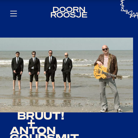
BRUUT!
+
ANTON
GOUDSMIT