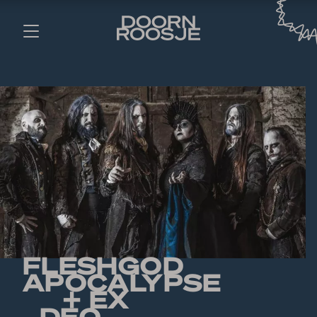
FLESHGOD
APOCALYPSE
+ EX
DEO