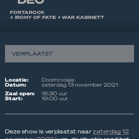
FORTAROCK
+ IRONY OF FATE + WAR KABINETT
VERPLAATST
locatie:
Doornroosje
datum:
zaterdag 13 november 2021
zaal open:
18:30 uur
start:
19:00 uur
Deze show is verplaatst naar
zaterdag 12
november 2022
i.v.m. de situatie rond het