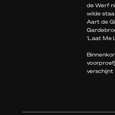
de Werf n
wilde staa
Aart de G
Gardebroe
‘Laat Me L
Binnenkort
voorproef
verschijnt