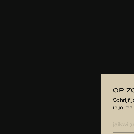
OP Z
Schrijf 
in je mai
E-
mailad