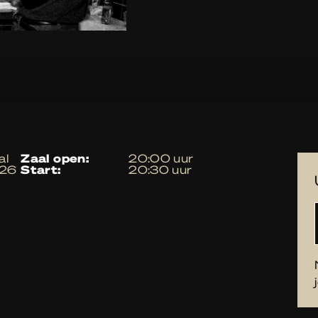
al
zaal open:
20:00 uur
026
start:
20:30 uur