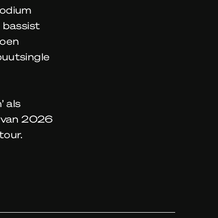
podium
 bassist
Koen
buutsingle
’ als
r van 2026
tour.