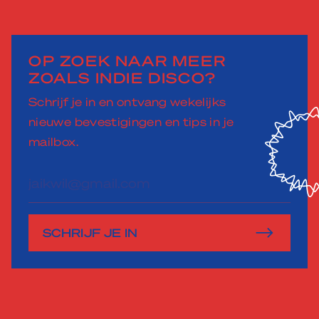
OP ZOEK NAAR MEER
ZOALS INDIE DISCO?
Schrijf je in en ontvang wekelijks
nieuwe bevestigingen en tips in je
mailbox.
E-
mailadres
SCHRIJF JE IN