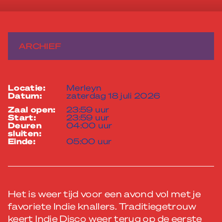
ARCHIEF
locatie:
Merleyn
datum:
zaterdag 18 juli 2026
zaal open:
23:59 uur
start:
23:59 uur
deuren
04:00 uur
sluiten:
einde:
05:00 uur
Het is weer tijd voor een avond vol met je
favoriete
Indie
knallers. Traditiegetrouw
keert
Indie
Disco
weer terug op de eerste