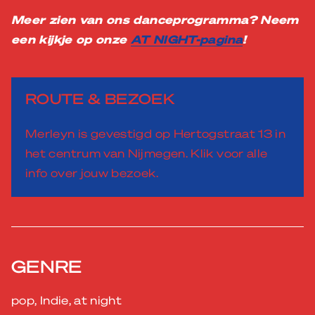
Meer zien van ons danceprogramma? Neem
een kijkje op onze
AT NIGHT-pagina
!
ROUTE & BEZOEK
Merleyn is gevestigd op Hertogstraat 13 in
het centrum van Nijmegen. Klik voor alle
info over jouw bezoek.
GENRE
pop, Indie, at night