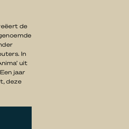
eëert de
r genoemde
onder
uters. In
nima’ uit
 Een jaar
t, deze