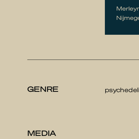
Merleyn
Nijmege
GENRE
psychedeli
MEDIA