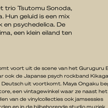
t trio Tsutomu Sonoda,
. Hun geluid is een mix
lk en psychedelica. De
ma, een klein eiland ten
omt voort uit de scene van het Guruguru 
ar ook de Japanse psych rockband Kikag
 Deutsch uit voortkomt. Maya Ongaku be
tore, een vintagewinkel waar ze naast het
en van de vinylcollecties ook jamsessies
rden en in de bijbehorende studio muziek