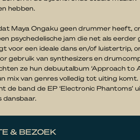
n hebben.
at Maya Ongaku geen drummer heeft, cr
 een psychedelische jam die net als eerde
t voor een ideale dans en/of luistertrip, 
or gebruik van synthesizers en drumcomp
hten ze hun debuutalbum ‘Approach to A
 mix van genres volledig tot uiting komt.
ht de band de EP ‘Electronic Phantoms’ ui
fs dansbaar.
E & BEZOEK