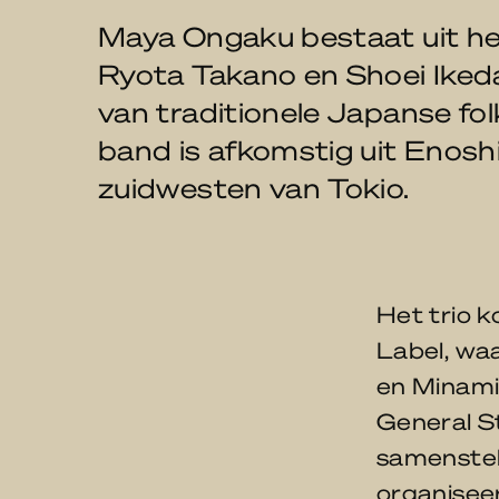
Maya Ongaku bestaat uit he
Ryota Takano en Shoei Ikeda
van traditionele Japanse fo
band is afkomstig uit Enoshi
zuidwesten van Tokio.
Het trio k
Label, wa
en Minami
General S
samenstell
organisee