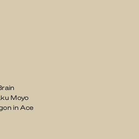
Brain
aku Moyo
gon in Ace