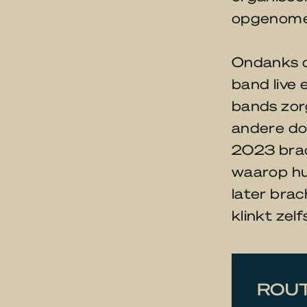
opgenome
Ondanks d
band live
bands zorg
andere do
2023 brac
waarop hun
later brac
klinkt zel
ROUT