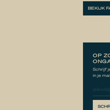
BEKIJK 
OP Z
ONG
Schrijf 
in je mai
E-
mailad
SCHR