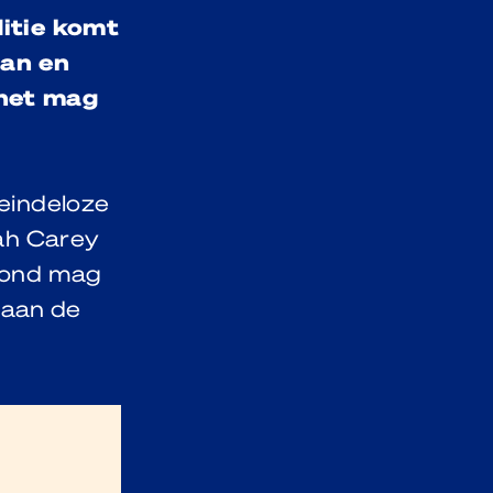
ditie komt
aan en
 het mag
 eindeloze
iah Carey
avond mag
m aan de