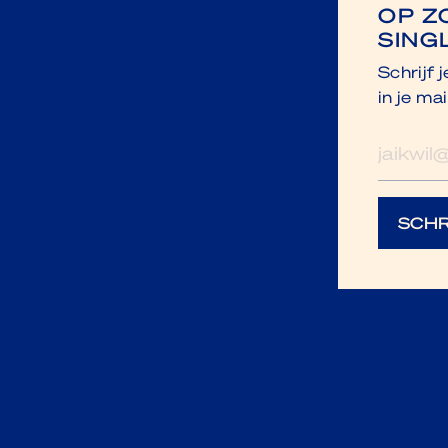
OP Z
SING
Schrijf 
in je mai
E-
mailad
SCHR