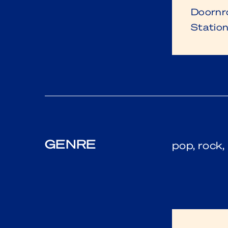
Doornro
Station
GENRE
pop, rock, 