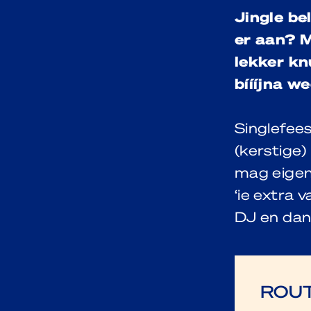
Jingle bel
er aan? M
lekker kn
bíííjna w
Singlefees
(kerstige)
mag eigenl
‘ie extra 
DJ en dans
ROUT