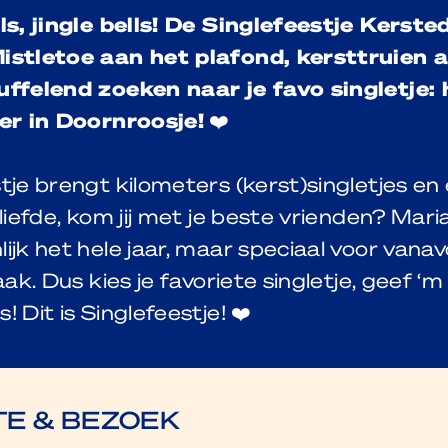
ls, jingle bells! De Singlefeestje Kerste
istletoe aan het plafond, kersttruien 
uffelend zoeken naar je favo singletje:
eer in Doornroosje!
❤️
tje brengt kilometers (kerst)singletjes en
 liefde, kom jij met je beste vrienden? Mar
ijk het hele jaar, maar speciaal voor van
vaak. Dus kies je favoriete singletje, geef ‘
! Dit is Singlefeestje! ❤️
E & BEZOEK