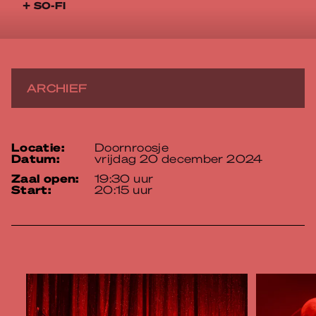
+ SO-FI
ARCHIEF
locatie:
Doornroosje
datum:
vrijdag 20 december 2024
zaal open:
19:30 uur
start:
20:15 uur