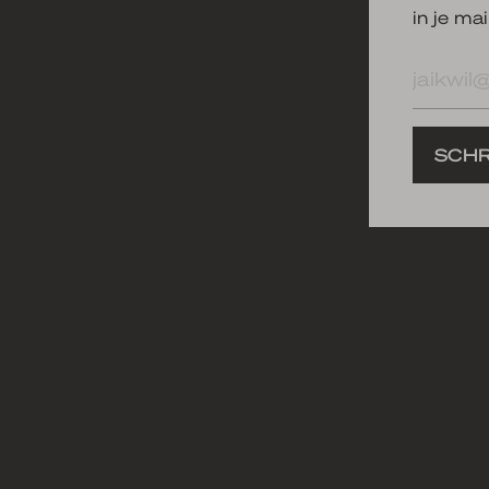
in je mai
E-
mailad
SCHR