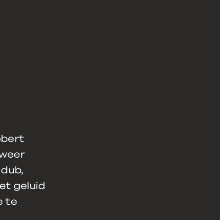
obert
 weer
 dub,
et geluid
e te