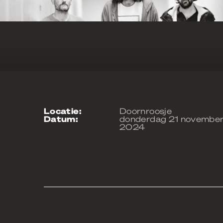
locatie:
Doornroosje
datum:
donderdag 21 novembe
2024