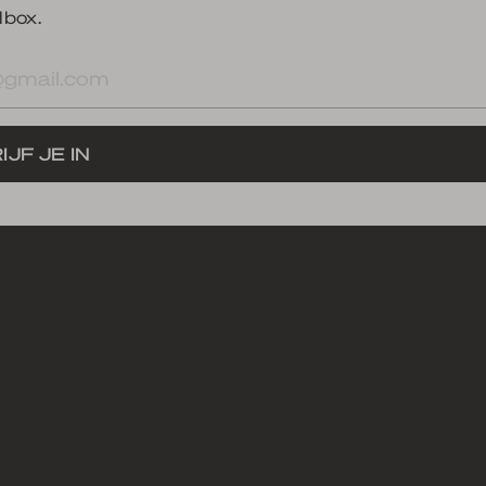
lbox.
res
IJF JE IN