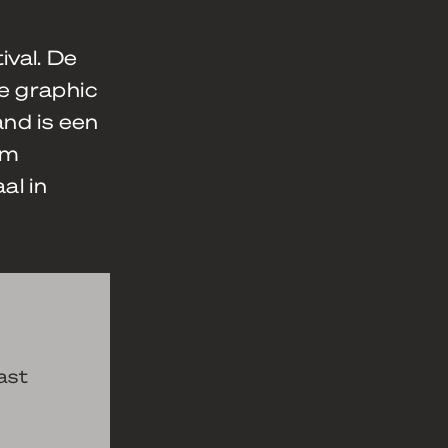
val. De
e graphic
and is een
um
al in
ast