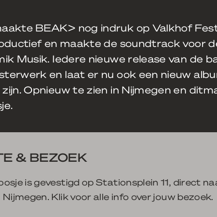
aakte BEAK> nog indruk op Valkhof Festi
roductief en maakte de soundtrack voor d
ik Musik. Iedere nieuwe release van de b
terwerk en laat er nu ook een nieuw alb
ijn. Opnieuw te zien in Nijmegen en ditma
je.
E & BEZOEK
osje is gevestigd op Stationsplein 11, direct na
 Nijmegen. Klik voor alle info over jouw bezoek.