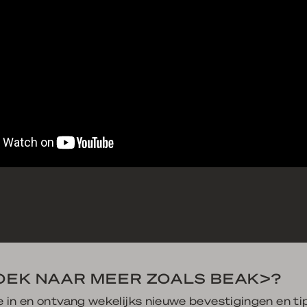
OEK NAAR MEER ZOALS BEAK>?
je in en ontvang wekelijks nieuwe bevestigingen en ti