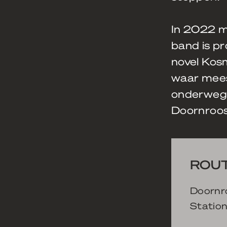
In 2022 m
band is p
novel Kosm
waar mees
onderweg z
Doornroos
ROUT
Doornro
Station