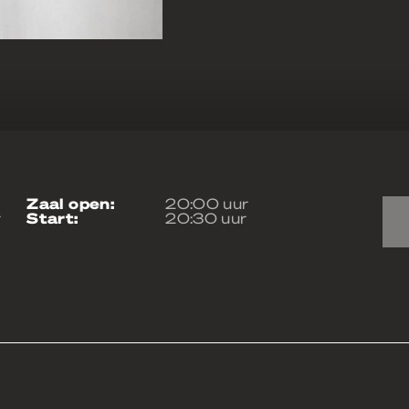
zaal open:
20:00 uur
r
start:
20:30 uur